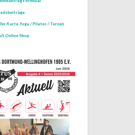
hmeantrag Formular
iedsbeiträge
GEN
TUNG
’er Karte Yoga / Pilates / Turnen
uS Online Shop