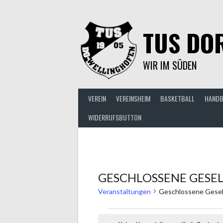
Springe
zum
Inhalt
TUS DOR
WIR IM SÜDEN
VEREIN
VEREINSHEIM
BASKETBALL
HANDB
WIDERRUFSBUTTON
GESCHLOSSENE GESE
Veranstaltungen
Geschlossene Gesel
VERANSTALTUNGEN