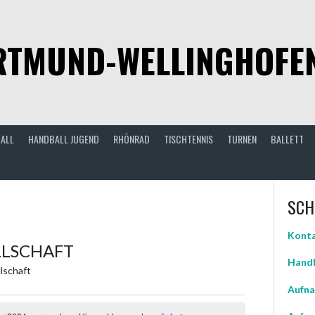
TMUND-WELLINGHOFEN 
ALL
HANDBALL JUGEND
RHÖNRAD
TISCHTENNIS
TURNEN
BALLETT
SCH
Konta
LLSCHAFT
Handb
lschaft
Aufna