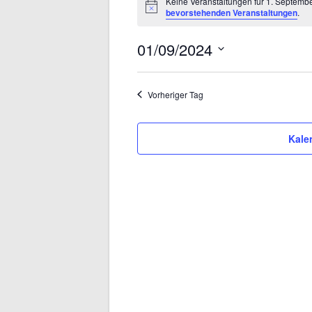
Keine Veranstaltungen für 1. Septemb
Hinweis
bevorstehenden Veranstaltungen
.
FÜR
1.
01/09/2024
Datum
SEPTEMBER
wählen.
Vorheriger Tag
2024
Kale