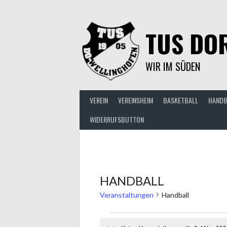
Springe
zum
Inhalt
TUS DOR
WIR IM SÜDEN
VEREIN
VEREINSHEIM
BASKETBALL
HANDB
WIDERRUFSBUTTON
HANDBALL
Veranstaltungen
Handball
VERANSTALTUNGEN