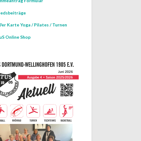
hmeantrag Formular
iedsbeiträge
GEN
TUNG
’er Karte Yoga / Pilates / Turnen
uS Online Shop