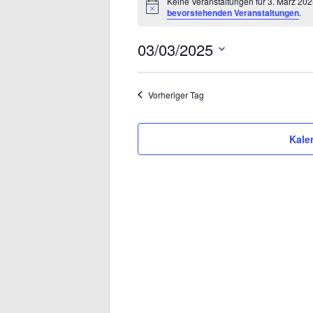
Keine Veranstaltungen für 3. März 20
Hinweis
bevorstehenden Veranstaltungen
.
FÜR
3.
03/03/2025
Datum
MÄRZ
wählen.
Vorheriger Tag
2025
Kale