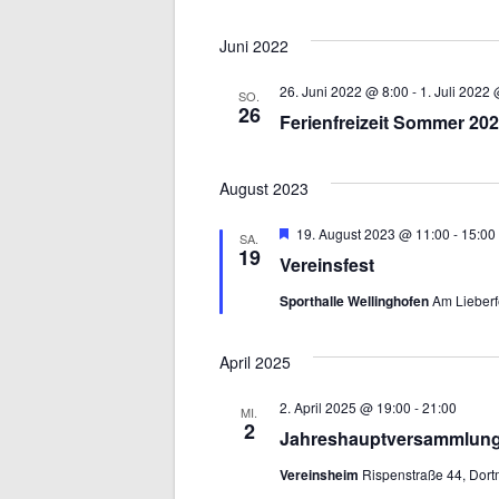
Juni 2022
26. Juni 2022 @ 8:00
-
1. Juli 2022
SO.
26
Ferienfreizeit Sommer 20
August 2023
Hervorgehoben
19. August 2023 @ 11:00
-
15:00
SA.
19
Vereinsfest
Sporthalle Wellinghofen
Am Lieberf
April 2025
2. April 2025 @ 19:00
-
21:00
MI.
2
Jahreshauptversammlung
Vereinsheim
Rispenstraße 44, Dor