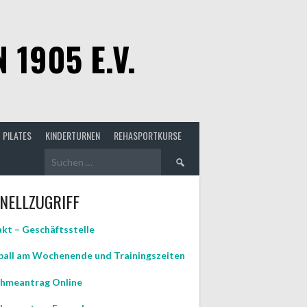
1905 E.V.
PILATES
KINDERTURNEN
REHASPORTKURSE
Suchen
nach:
NELLZUGRIFF
kt – Geschäftsstelle
all am Wochenende und Trainingszeiten
hmeantrag Online
GEN
TUNG