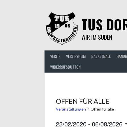
Springe
zum
Inhalt
TUS DOR
WIR IM SÜDEN
VEREIN
VEREINSHEIM
BASKETBALL
HANDB
WIDERRUFSBUTTON
OFFEN FÜR ALLE
Veranstaltungen
Offen für alle
VERANSTALTUNGEN
23/02/2020
 - 
06/08/2026