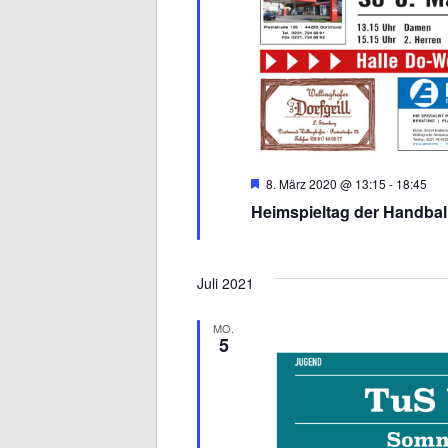
Hervorgehoben
8. März 2020 @ 13:15
-
18:45
Heimspieltag der Handbal
Juli 2021
MO.
5