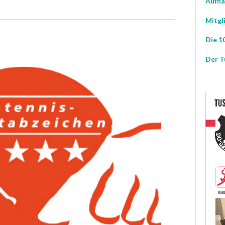
Aufna
ANSICHTEN-
SUCHE
Mitgl
NAVIGATION
UND
Die 10
ANSICHTEN,
Der T
NAVIGATION