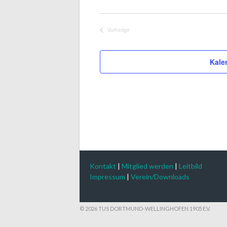
Vorherige
Veranstaltungen
Kale
Kontakt
|
Mitglied werden
|
Leitbild
Impressum
|
Verein/Downloads
© 2026 TUS DORTMUND-WELLINGHOFEN 1905 E.V.