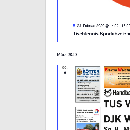
Hervorgehoben
23. Februar 2020 @ 14:00
-
16:0
Tischtennis Sportabzeich
März 2020
SO.
8