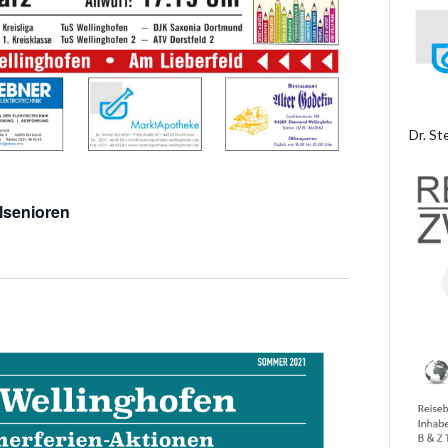
Dr. St
lsenioren