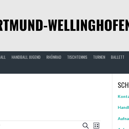
TMUND-WELLINGHOFEN 
ALL
HANDBALL JUGEND
RHÖNRAD
TISCHTENNIS
TURNEN
BALLETT
SCH
Konta
Handb
Aufna
VERANSTALTUN
VERANSTAL
Suche
Liste