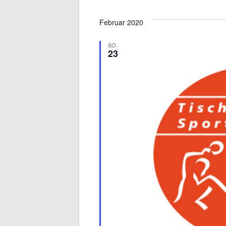
Datum
wählen.
Februar 2020
SO.
23