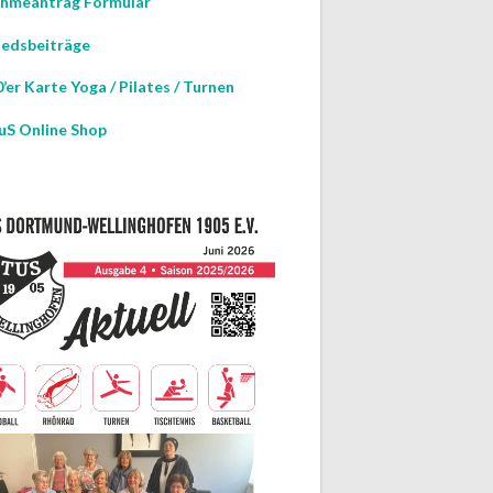
hmeantrag Formular
iedsbeiträge
GEN
TUNG
’er Karte Yoga / Pilates / Turnen
uS Online Shop