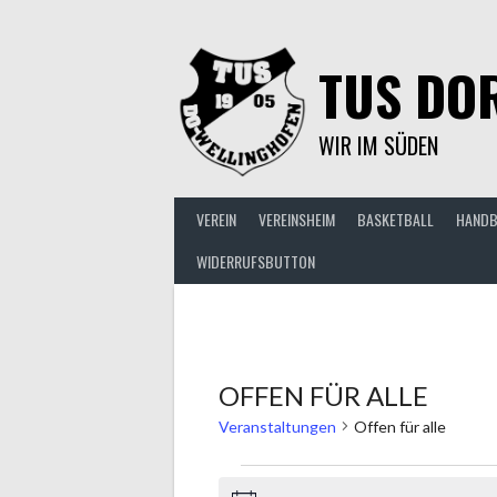
Springe
zum
Inhalt
TUS DOR
WIR IM SÜDEN
VEREIN
VEREINSHEIM
BASKETBALL
HANDB
WIDERRUFSBUTTON
OFFEN FÜR ALLE
Veranstaltungen
Offen für alle
VERANSTALTUNGEN