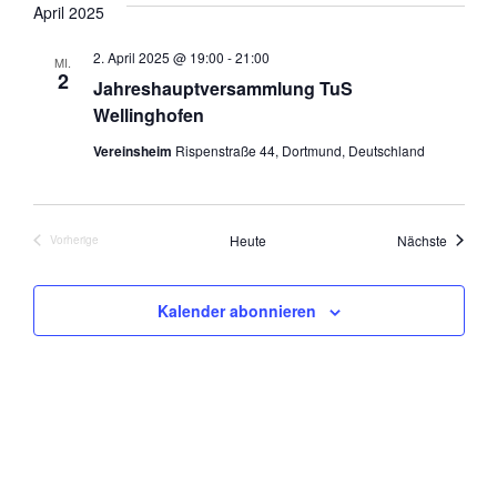
April 2025
2. April 2025 @ 19:00
-
21:00
MI.
2
Jahreshauptversammlung TuS
Wellinghofen
Vereinsheim
Rispenstraße 44, Dortmund, Deutschland
Veranst
Heute
Nächste
Vorherige
Veranstaltungen
Kalender abonnieren