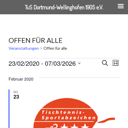
TuS Dortmund-Wellinghofen 1905 e.V.
Springe
zum
Inhalt
OFFEN FÜR ALLE
Veranstaltungen
Offen für alle
VERANSTALTUNGEN
23/02/2020
 - 
07/03/2026
VERANST
VER
Suche
Liste
Datum
ANSI
SUCHE
wählen.
Februar 2020
NAVI
UND
SO.
23
ANSICHT
NAVIGAT