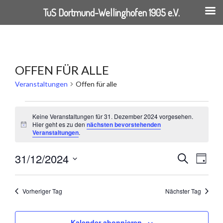
TuS Dortmund-Wellinghofen 1905 e.V.
Springe
zum
Inhalt
OFFEN FÜR ALLE
Veranstaltungen
Offen für alle
VERANSTALTUNGEN
Keine Veranstaltungen für 31. Dezember 2024 vorgesehen.
Hier geht es zu den
nächsten bevorstehenden
FÜR
Hinweis
Veranstaltungen
.
31.
31/12/2024
VERANST
VER
Suche
Tag
DEZEMBER
Datum
ANSI
SUCHE
wählen.
2024
Vorheriger Tag
Nächster Tag
NAVI
UND
Kalender abonnieren