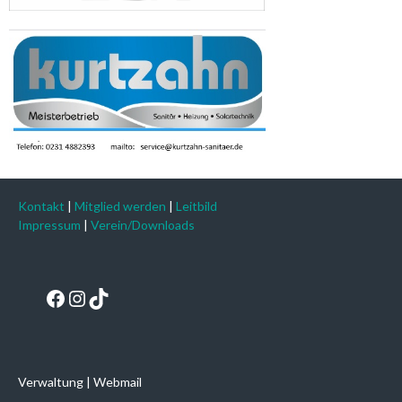
Kontakt
|
Mitglied werden
|
Leitbild
Impressum
|
Verein/Downloads
Facebook
Instagram
TikTok
Verwaltung
|
Webmail