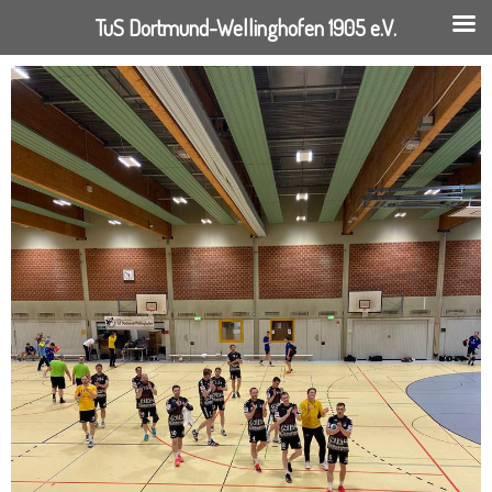
TuS Dortmund-Wellinghofen 1905 e.V.
Springe
zum
Inhalt