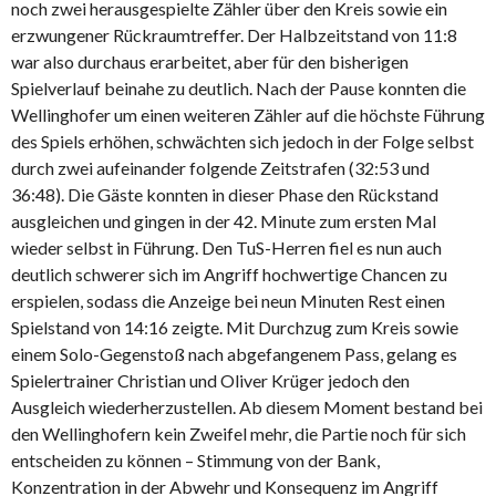
noch zwei herausgespielte Zähler über den Kreis sowie ein
erzwungener Rückraumtreffer. Der Halbzeitstand von 11:8
war also durchaus erarbeitet, aber für den bisherigen
Spielverlauf beinahe zu deutlich. Nach der Pause konnten die
Wellinghofer um einen weiteren Zähler auf die höchste Führung
des Spiels erhöhen, schwächten sich jedoch in der Folge selbst
durch zwei aufeinander folgende Zeitstrafen (32:53 und
36:48). Die Gäste konnten in dieser Phase den Rückstand
ausgleichen und gingen in der 42. Minute zum ersten Mal
wieder selbst in Führung. Den TuS-Herren fiel es nun auch
deutlich schwerer sich im Angriff hochwertige Chancen zu
erspielen, sodass die Anzeige bei neun Minuten Rest einen
Spielstand von 14:16 zeigte. Mit Durchzug zum Kreis sowie
einem Solo-Gegenstoß nach abgefangenem Pass, gelang es
Spielertrainer Christian und Oliver Krüger jedoch den
Ausgleich wiederherzustellen. Ab diesem Moment bestand bei
den Wellinghofern kein Zweifel mehr, die Partie noch für sich
entscheiden zu können – Stimmung von der Bank,
Konzentration in der Abwehr und Konsequenz im Angriff