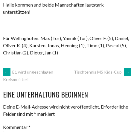
Halle kommen und beide Mannschaften lautstark
unterstützen!
Für Wellinghofen: Max (Tor), Yannik (Tor), Oliver F. (5), Daniel,
Oliver K. (4), Karsten, Jonas, Henning (1), Timo (1), Pascal (5),
Christian (2), Dieter, Jan (1)
ARTIKEL-
←
E1 wird ungeschlagen
Tischtennis MS Kids-Cup
→
Kreismeister!
NAVIGATION
EINE UNTERHALTUNG BEGINNEN
Deine E-Mail-Adresse wird nicht veröffentlicht.
Erforderliche
Felder sind mit
*
markiert
Kommentar
*