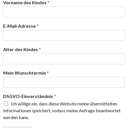
Vorname des Kindes
*
n
s
c
h
E-Mail-Adresse
*
t
e
r
m
Alter des Kindes
*
i
n
Mein Wunschtermin
*
DSGVO-Einverständnis
*
Ich willige ein, dass diese Website meine übermittelten
Informationen speichert, sodass meine Anfrage beantwortet
werden kann.