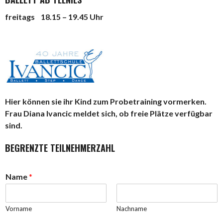
freitags 18.15 – 19.45 Uhr
Hier können sie ihr Kind zum Probetraining vormerken.
Frau Diana Ivancic meldet sich, ob
freie Plätze verfügbar
sind.
BEGRENZTE TEILNEHMERZAHL
d
Name
*
e
s
*
Vorname
Nachname
W
u