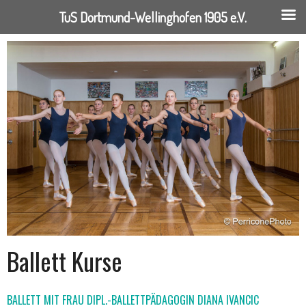
TuS Dortmund-Wellinghofen 1905 e.V.
Springe
zum
Inhalt
Ballett Kurse
BALLETT MIT FRAU DIPL.-BALLETTPÄDAGOGIN DIANA IVANCIC