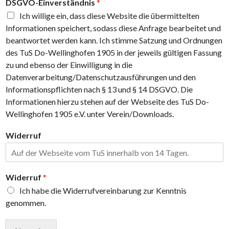
DSGVO-Einverständnis
*
Ich willige ein, dass diese Website die übermittelten
Informationen speichert, sodass diese Anfrage bearbeitet und
beantwortet werden kann. Ich stimme Satzung und Ordnungen
des TuS Do-Wellinghofen 1905 in der jeweils gültigen Fassung
zu und ebenso der Einwilligung in die
Datenverarbeitung/Datenschutzausführungen und den
Informationspflichten nach § 13 und § 14 DSGVO. Die
Informationen hierzu stehen auf der Webseite des TuS Do-
Wellinghofen 1905 e.V. unter Verein/Downloads.
B
Widerruf
e
i
t
r
Widerruf
*
ä
Ich habe die Widerrufvereinbarung zur Kenntnis
g
e
genommen.
u
n