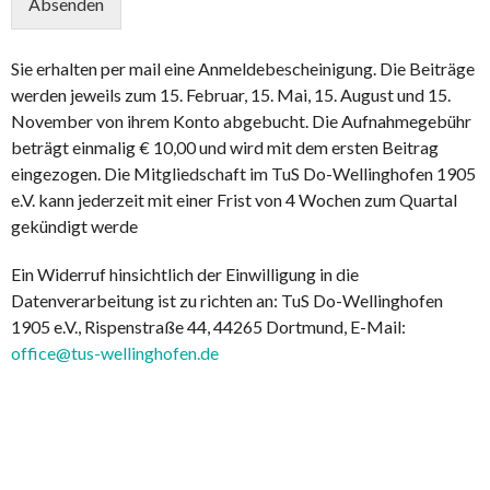
Absenden
d
H
a
Sie erhalten per mail eine Anmeldebescheinigung. Die Beiträge
n
d
werden jeweils zum 15. Februar, 15. Mai, 15. August und 15.
y
November von ihrem Konto abgebucht. Die Aufnahmegebühr
-
beträgt einmalig € 10,00 und wird mit dem ersten Beitrag
N
eingezogen. Die Mitgliedschaft im TuS Do-Wellinghofen 1905
u
e.V. kann jederzeit mit einer Frist von 4 Wochen zum Quartal
m
m
gekündigt werde
e
r
Ein Widerruf hinsichtlich der Einwilligung in die
Datenverarbeitung ist zu richten an: TuS Do-Wellinghofen
1905 e.V., Rispenstraße 44, 44265 Dortmund, E-Mail:
office@tus-wellinghofen.de