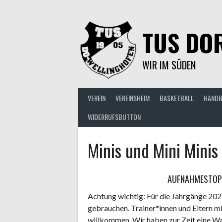
Springe
zum
Inhalt
TUS DOR
WIR IM SÜDEN
VEREIN
VEREINSHEIM
BASKETBALL
HANDB
WIDERRUFSBUTTON
Minis und Mini Minis
AUFNAHMESTOPP
Achtung wichtig: Für die Jahrgänge 202
gebrauchen. Trainer*innen und Eltern m
willkommen. Wir haben zur Zeit eine Wa