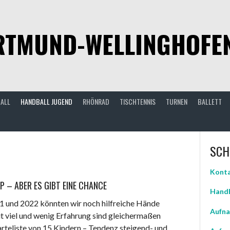
TMUND-WELLINGHOFEN 
ALL
HANDBALL JUGEND
RHÖNRAD
TISCHTENNIS
TURNEN
BALLETT
SCH
Konta
 – ABER ES GIBT EINE CHANCE
Handb
1 und 2022 könnten wir noch hilfreiche Hände
Aufna
it viel und wenig Erfahrung sind gleichermaßen
rteliste von 15 Kindern – Tendenz steigend- und