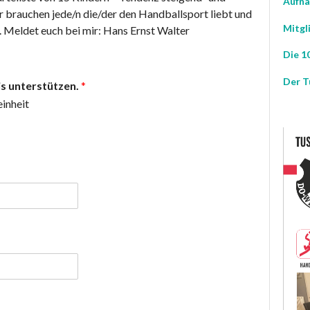
Aufna
r brauchen jede/n die/der den Handballsport liebt und
Mitgl
 Meldet euch bei mir: Hans Ernst Walter
Die 10
Der T
is unterstützen.
*
einheit