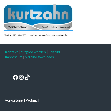
Kontakt
|
Mitglied werden
|
Leitbild
Impressum
|
Verein/Downloads
Facebook
Instagram
TikTok
Verwaltung
|
Webmail