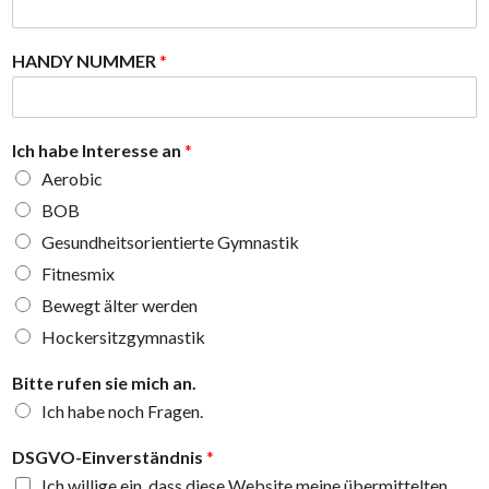
N
HANDY NUMMER
*
a
m
e
*
Ich habe Interesse an
*
I
Aerobic
n
t
BOB
e
Gesundheitsorientierte Gymnastik
r
e
Fitnesmix
s
Bewegt älter werden
s
e
Hockersitzgymnastik
Bitte rufen sie mich an.
Ich habe noch Fragen.
DSGVO-Einverständnis
*
Ich willige ein, dass diese Website meine übermittelten