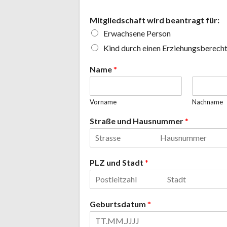
1
Mitgliedschaft wird beantragt für:
0
Erwachsene Person
,
0
Kind durch einen Erziehungsberech
0
*
Name
*
*
Vorname
Nachname
Straße und Hausnummer
*
PLZ und Stadt
*
Geburtsdatum
*