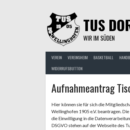
Springe
zum
Inhalt
TUS DOR
WIR IM SÜDEN
VEREIN
VEREINSHEIM
BASKETBALL
HANDB
WIDERRUFSBUTTON
Aufnahmeantrag Tisc
Hier können sie für sich die Mitgliedsc
Wellinghofen 1905 e.V. beantragen. Die
die Einwilligung in die Datenverarbeitu
DSGVO stehen auf der Webseite des Tu