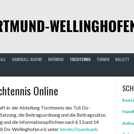
TMUND-WELLINGHOFEN 
ALL
HANDBALL JUGEND
RHÖNRAD
TISCHTENNIS
TURNEN
BALLETT
htennis Online
SCH
Konta
haft in der Abteilung Tischtennis des TuS Do-
Handb
 Satzung, die Beitragsordnung und die Beitragssätze,
ng und die Informationspflichten nach § 13 und 14
Aufna
S Do-Wellinghofen e.V. unter
Verein/Downloads.