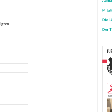
Aufna
Mitgl
Die 10
tigten
Der T