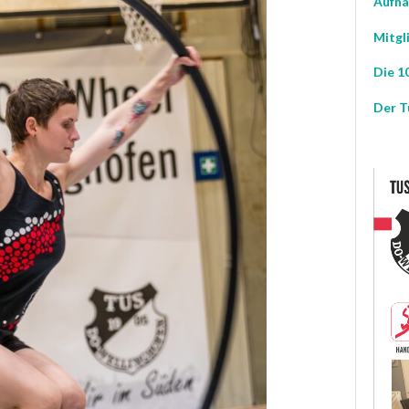
Aufna
Mitgl
Die 10
Der T