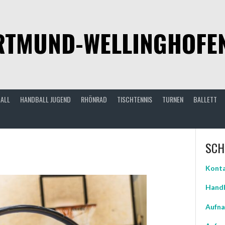
TMUND-WELLINGHOFEN 
ALL
HANDBALL JUGEND
RHÖNRAD
TISCHTENNIS
TURNEN
BALLETT
n
SCH
Konta
Handb
Aufna