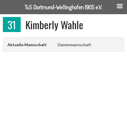
TuS Dortmund-Wellinghofen 1905 e.V.
Springe
31
Kimberly Wahle
zum
Inhalt
Aktuelle Mannschaft
Damenmannschaft