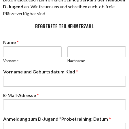
D-Jugend
an. Wir freuen uns und schreiben euch, ob freie
Plätze verfügbar sind.
BEGRENZTE TEILNEHMERZAHL
Name
*
Vorname
Nachname
Vorname und Geburtsdatum Kind
*
z
E-Mail-Adresse
*
u
m
"
P
Anmeldung zum D-Jugend "Probetraining: Datum
*
r
o