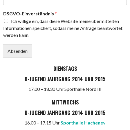
b
e
DSGVO-Einverständnis
*
t
r
Ich willige ein, dass diese Website meine übermittelten
a
Informationen speichert, sodass meine Anfrage beantwortet
i
werden kann.
n
i
n
Absenden
g
:
K
DIENSTAGS
i
D-JUGEND JAHRGANG 2014 UND 2015
n
d
17.00 – 18.30 Uhr Sporthalle Nord III
MITTWOCHS
D-JUGEND JAHRGANG 2014 UND 2015
16.00 – 17.15 Uhr
Sporthalle Hachene
y