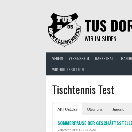
Springe
zum
Inhalt
TUS DOR
WIR IM SÜDEN
VEREIN
VEREINSHEIM
BASKETBALL
HANDB
WIDERRUFSBUTTON
Tischtennis Test
AKTUELLES
Über uns
Jugend
SOMMERPAUSE DER GESCHÄFTSSTELL
Veröffentlicht: 11. Juli 2026