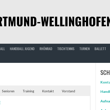
TMUND-WELLINGHOFEN 
ALL
HANDBALL JUGEND
RHÖNRAD
TISCHTENNIS
TURNEN
BALLETT
SCH
Konta
Senioren
Training
Kontakt
Vorstand
Handb
Aufna
E