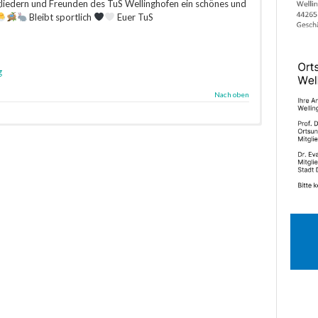
gliedern und Freunden des TuS Wellinghofen ein schönes und
Bleibt sportlich
Euer TuS
g
Nach oben
hr
Turnhalle der Lieberfeld Grundschule
(Zufahrt über Am Lieberfeld)
Rispenstr. 40 – 42
44265 Dortmund Wellinghofen
Google Maps Navigation
hr
Turnhalle der Lieberfeld Grundschule
hofen.de“ subject=“Anfrage Homepage:“][contact-field
tact-field label=“E-Mail“ type=“email“ required=“1″]
hr
Turnhalle der Lieberfeld Grundschule
area“ required=“1″][/contact-form]