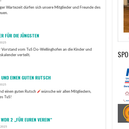
6
nger Wartezeit dürfen sich unsere Mitglieder und Freunde des
euen.
R FÜR DIE JÜNGSTEN
 2025
er Vorstand vom TuS Do-Wellinghofen an die Kinder und
SPO
kalender verteilt.
 UND EINEN GUTEN RUTSCH
 2025
nd einen guten Rutsch
wünsche wir allen Mitgliedern,
es TuS!
 WDR 2 „FÜR EUREN VEREIN“
r 2025