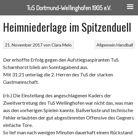
TuS Dortmund-Wellinghofen 1905 e.V.
Springe
Heimniederlage im Spitzenduell
zum
Inhalt
21. November 2017
von
Clara Melo
Allgemein
Handball
Der erhoffte Erfolg gegen den Aufstiegsaspiranten TuS
Scharnhorst blieb am Sonntagabend aus.
Mit 31:21 unterlag die 2. Herren des TuS der starken
Gastmannschaft.
(rb.) Die Einstellung des angeschlagenen Kaders der
Zweitvertretung des TuS Wellinghofen war nicht das, was man
aus den vorherigen Spielen kannte. Ballverluste und technische
Fehler erlaubten der gut abgestimmten Offensive des Gegners
einfache Tore.
So lief man nach wenigen Minuten dauerhaft einem Rückstand