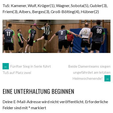
TuS: Kamener, Wulf, Krüger(1), Wagner, Sobota(5), Gubler(3),
Friem(3), Albers, Berges(3), Groß-Bölting(4), Hübner(2)
ARTIKEL-
←
Fünfter Sieg in Serie führt
Beide Damenteams siegen
ungefährdet am letzten
TuS auf Platz zwei
Heimwochenende!
→
NAVIGATION
EINE UNTERHALTUNG BEGINNEN
Deine E-Mail-Adresse wird nicht veröffentlicht.
Erforderliche
Felder sind mit
*
markiert