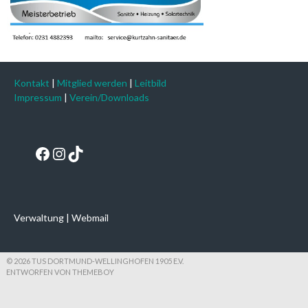
Kontakt
|
Mitglied werden
|
Leitbild
Impressum
|
Verein/Downloads
Facebook
Instagram
TikTok
Verwaltung
|
Webmail
© 2026 TUS DORTMUND-WELLINGHOFEN 1905 E.V.
ENTWORFEN VON THEMEBOY