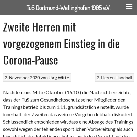
TuS Dortmund-Wellinghofen 1905 e.V.
Springe
Zweite Herren mit
zum
Inhalt
vorgezogenem Einstieg in die
Corona-Pause
2. November 2020
von
Jörg Witte
2. Herren
Handball
Nachdem uns Mitte Oktober (16.10.) die Nachricht erreichte,
dass der TuS zum Gesundheitsschutz seiner Mitglieder den
Trainingsbetrieb bis zum 1.11. grundsätzlich einstellt, wurde
innerhalb der Zweiten das weitere Vorgehen lebhaft diskutiert.
Schlussendlich entschieden wir, dass eine Absage des Trainings
sowohl wegen der fehlenden sportlichen Vorbereitung als auch
hinsichtlich des Infektionsschutzes auch den Verzicht auf den