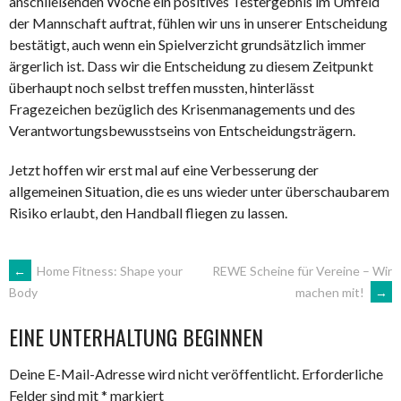
anschließenden Woche ein positives Testergebnis im Umfeld
der Mannschaft auftrat, fühlen wir uns in unserer Entscheidung
bestätigt, auch wenn ein Spielverzicht grundsätzlich immer
ärgerlich ist. Dass wir die Entscheidung zu diesem Zeitpunkt
überhaupt noch selbst treffen mussten, hinterlässt
Fragezeichen bezüglich des Krisenmanagements und des
Verantwortungsbewusstseins von Entscheidungsträgern.
Jetzt hoffen wir erst mal auf eine Verbesserung der
allgemeinen Situation, die es uns wieder unter überschaubarem
Risiko erlaubt, den Handball fliegen zu lassen.
ARTIKEL-
←
Home Fitness: Shape your
REWE Scheine für Vereine – Wir
machen mit!
→
Body
NAVIGATION
EINE UNTERHALTUNG BEGINNEN
Deine E-Mail-Adresse wird nicht veröffentlicht.
Erforderliche
Felder sind mit
*
markiert