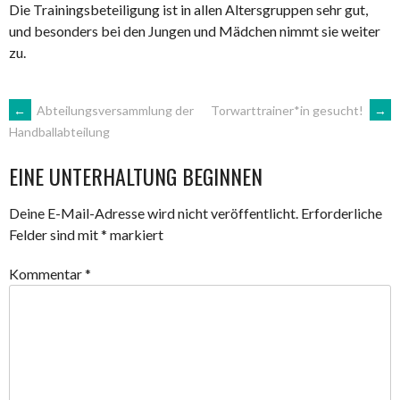
Die Trainingsbeteiligung ist in allen Altersgruppen sehr gut,
und besonders bei den Jungen und Mädchen nimmt sie weiter
zu.
ARTIKEL-
←
Abteilungsversammlung der
Torwarttrainer*in gesucht!
→
Handballabteilung
NAVIGATION
EINE UNTERHALTUNG BEGINNEN
Deine E-Mail-Adresse wird nicht veröffentlicht.
Erforderliche
Felder sind mit
*
markiert
Kommentar
*