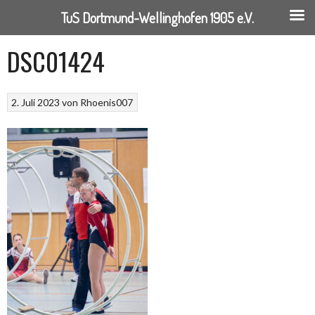
TuS Dortmund-Wellinghofen 1905 e.V.
Springe
DSC01424
zum
Inhalt
2. Juli 2023
von
Rhoenis007