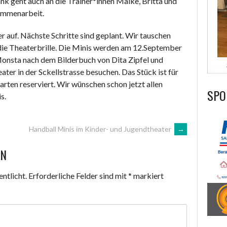
ank geht auch an die Trainer*innen Maike, Britta und
sammenarbeit.
er auf. Nächste Schritte sind geplant. Wir tauschen
die Theaterbrille. Die Minis werden am 12.September
onsta nach dem Bilderbuch von Dita Zipfel und
er in der Sckellstrasse besuchen. Das Stück ist für
arten reserviert. Wir wünschen schon jetzt allen
SPO
s.
Handball Minis im Kinder- und Jugendtheater
→
EN
ntlicht.
Erforderliche Felder sind mit
*
markiert