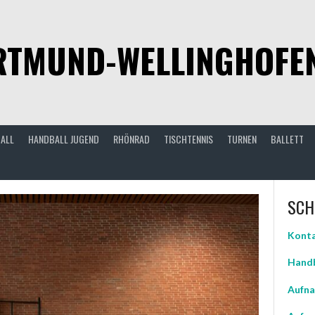
TMUND-WELLINGHOFEN 
ALL
HANDBALL JUGEND
RHÖNRAD
TISCHTENNIS
TURNEN
BALLETT
SCH
Konta
Handb
Aufna