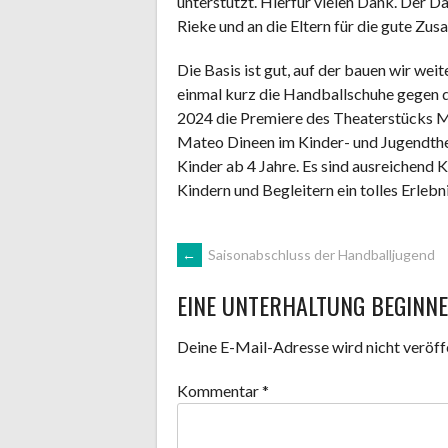
unterstützt. Hierfür vielen Dank. Der D
Rieke und an die Eltern für die gute Zu
Die Basis ist gut, auf der bauen wir weit
einmal kurz die Handballschuhe gegen 
2024 die Premiere des Theaterstücks M
Mateo Dineen im Kinder- und Jugendtheat
Kinder ab 4 Jahre. Es sind ausreichend K
Kindern und Begleitern ein tolles Erlebni
ARTIKEL-
←
Saisonabschluss der Handballjugend
EINE UNTERHALTUNG BEGINN
NAVIGATION
Deine E-Mail-Adresse wird nicht veröffe
Kommentar
*