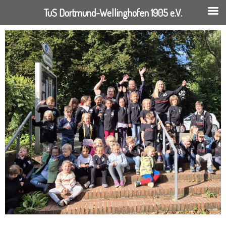
TuS Dortmund-Wellinghofen 1905 e.V.
Springe
zum
Inhalt