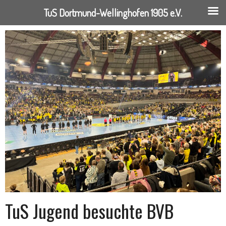
TuS Dortmund-Wellinghofen 1905 e.V.
Springe
zum
Inhalt
TuS Jugend besuchte BVB