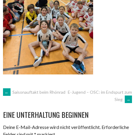
ARTIKEL-
←
Saisonauftakt beim Rhönrad
E-Jugend – OSC: im Endspurt zum
Sieg
→
NAVIGATION
EINE UNTERHALTUNG BEGINNEN
Deine E-Mail-Adresse wird nicht veröffentlicht.
Erforderliche
Felder sind mit
*
markiert