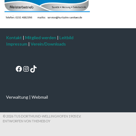
Kontakt
|
Mitglied werden
|
Leitbild
Impressum
|
Verein/Downloads
Facebook
Instagram
TikTok
Verwaltung
|
Webmail
© 2026 TUS DORTMUND-WELLINGHOFEN 1905 E.V.
ENTWORFEN VON THEMEBOY