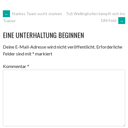
ARTIKEL-
←
Starkes Team sucht starken
TuS Wellinghofen kämpft sich ins
DM-Feld
→
Trainer
NAVIGATION
EINE UNTERHALTUNG BEGINNEN
Deine E-Mail-Adresse wird nicht veröffentlicht.
Erforderliche
Felder sind mit
*
markiert
Kommentar
*