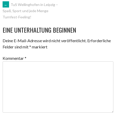
ARTIKEL-
←
TuS Wellinghofen in Leipzig –
Spaß, Sport und jede Menge
Turnfest-Feeling!
NAVIGATION
EINE UNTERHALTUNG BEGINNEN
Deine E-Mail-Adresse wird nicht veröffentlicht.
Erforderliche
Felder sind mit
*
markiert
Kommentar
*