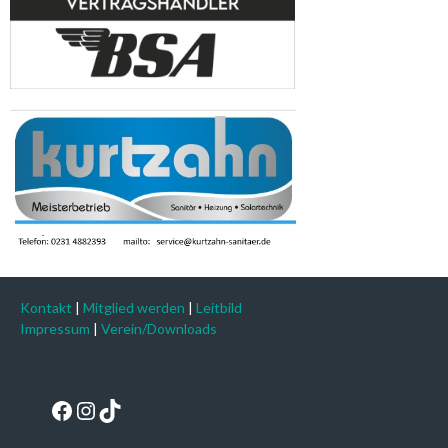
Kontakt
|
Mitglied werden
|
Leitbild
Impressum
|
Verein/Downloads
Facebook
Instagram
TikTok