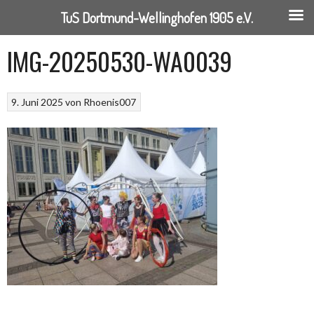
TuS Dortmund-Wellinghofen 1905 e.V.
Springe
IMG-20250530-WA0039
zum
Inhalt
9. Juni 2025
von
Rhoenis007