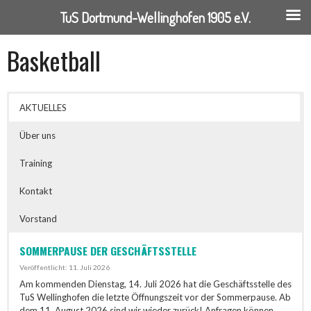
TuS Dortmund-Wellinghofen 1905 e.V.
Springe
Basketball
zum
Inhalt
AKTUELLES
Über uns
Training
Kontakt
Vorstand
SOMMERPAUSE DER GESCHÄFTSSTELLE
Veröffentlicht: 11. Juli 2026
Am kommenden Dienstag, 14. Juli 2026 hat die Geschäftsstelle des
TuS Wellinghofen die letzte Öffnungszeit vor der Sommerpause. Ab
dem 11. August 2026 sind wir wieder zurück! Anfragen können