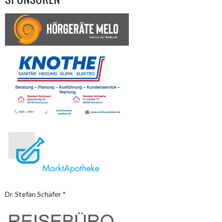
Jahren bis Ü70 jederlei Geschlechts von Anfängern
bis zu Spielern
Nach oben
mit Erfahrung in der Landesliga.
Wer Interesse hat, ist herzlich willkommen. Schaut einfach mal beim
Training vorbei, um festzustellen, ob es für euch passt.
Anfragen für
ein Probetraining sind nicht unbedingt erforderlich – einfach
vorbeikommen und mitspielen.
Dennoch hilft es, wenn Du uns kurz über unser
Kontaktformular
wissen lässt, wann du vorbeikommst.
Nach oben
Dr. Stefan Schäfer *