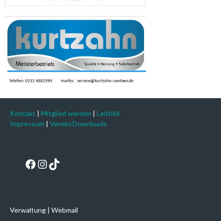
Kontakt
|
Mitglied werden
|
Leitbild
Impressum
|
Verein/Downloads
Facebook
Instagram
TikTok
Verwaltung
|
Webmail