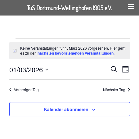
TuS Dortmund-Wellinghofen 1905 e.V.
Springe
zum
Inhalt
VERANSTALTUNGEN
Keine Veranstaltungen für 1. März 2026 vorgesehen. Hier geht
Hinweis
es zu den
nächsten bevorstehenden Veranstaltungen
.
FÜR
01/03/2026
VERANST
VER
Suche
Tag
1.
Datum
ANSI
SUCHE
wählen.
Vorheriger Tag
Nächster Tag
NAVI
MÄRZ
UND
ANSICHT
2026
Kalender abonnieren
NAVIGAT