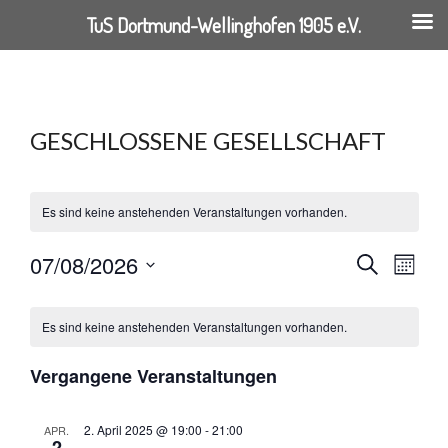
TuS Dortmund-Wellinghofen 1905 e.V.
Springe
zum
Inhalt
GESCHLOSSENE GESELLSCHAFT
Es sind keine anstehenden Veranstaltungen vorhanden.
07/08/2026
VERANST
VER
Suche
Monat
Datum
ANSI
SUCHE
KALENDER
wählen.
Es sind keine anstehenden Veranstaltungen vorhanden.
NAVI
UND
VON
Vergangene Veranstaltungen
ANSICHT
VERANSTALTUNGEN
NAVIGAT
2. April 2025 @ 19:00
-
21:00
APR.
2