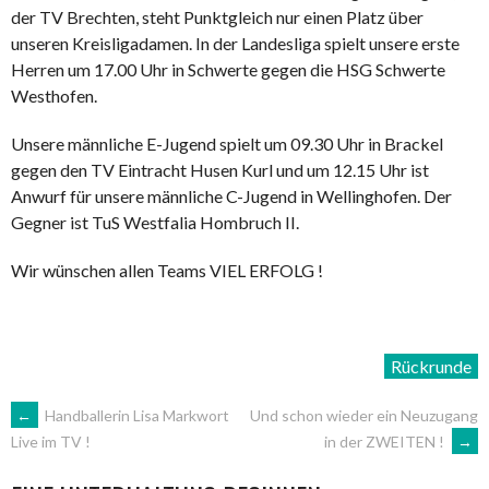
der TV Brechten, steht Punktgleich nur einen Platz über
unseren Kreisligadamen. In der Landesliga spielt unsere erste
Herren um 17.00 Uhr in Schwerte gegen die HSG Schwerte
Westhofen.
Unsere männliche E-Jugend spielt um 09.30 Uhr in Brackel
gegen den TV Eintracht Husen Kurl und um 12.15 Uhr ist
Anwurf für unsere männliche C-Jugend in Wellinghofen. Der
Gegner ist TuS Westfalia Hombruch II.
Wir wünschen allen Teams VIEL ERFOLG !
Rückrunde
ARTIKEL-
←
Handballerin Lisa Markwort
Und schon wieder ein Neuzugang
in der ZWEITEN !
→
Live im TV !
NAVIGATION