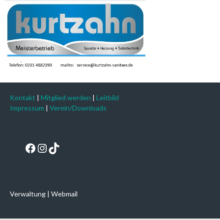
Kontakt
|
Mitglied werden
|
Leitbild
Impressum
|
Verein/Downloads
Facebook
Instagram
TikTok
Verwaltung
|
Webmail