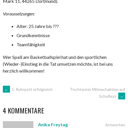
Mark 11, 44265 Dortmund).
Voraussetzungen:
Alter: 25 Jahre bis ???
Grundkenntnisse
Teamfähigkeit
Wer Spaß am Basketballspiel hat und den sportlichen
(Wieder-)Einstieg in die Tat umsetzen möchte, ist bei uns
herzlich willkommen!
ARTIKEL-
←
1. Ruhrpott erfolgreich
Tischtennis Mitmachaktion auf
Schulfest
→
NAVIGATION
4 KOMMENTARE
Anika Freytag
Antworten