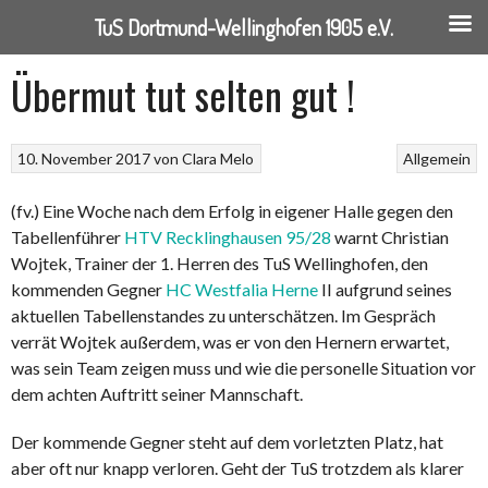
TuS Dortmund-Wellinghofen 1905 e.V.
Springe
Übermut tut selten gut !
zum
Inhalt
10. November 2017
von
Clara Melo
Allgemein
(fv.) Eine Woche nach dem Erfolg in eigener Halle gegen den
Tabellenführer
HTV Recklinghausen 95/28
warnt Christian
Wojtek, Trainer der 1. Herren des TuS Wellinghofen, den
kommenden Gegner
HC Westfalia Herne
II aufgrund seines
aktuellen Tabellenstandes zu unterschätzen. Im Gespräch
verrät Wojtek außerdem, was er von den Hernern erwartet,
was sein Team zeigen muss und wie die personelle Situation vor
dem achten Auftritt seiner Mannschaft.
Der kommende Ge
gner steht auf dem vorletzten Platz, hat
aber oft nur knapp verloren. Geht der TuS trotzdem als klarer