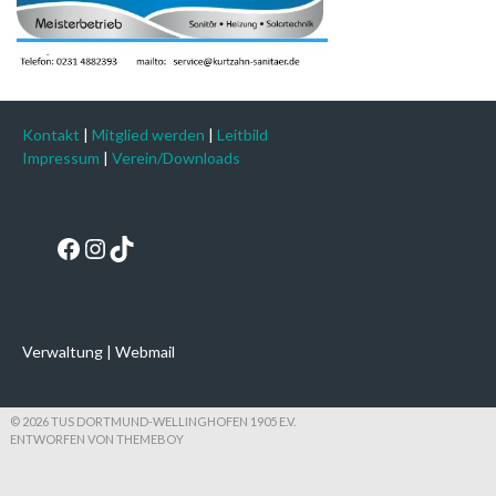
Kontakt
|
Mitglied werden
|
Leitbild
Impressum
|
Verein/Downloads
Facebook
Instagram
TikTok
Verwaltung
|
Webmail
© 2026 TUS DORTMUND-WELLINGHOFEN 1905 E.V.
ENTWORFEN VON THEMEBOY