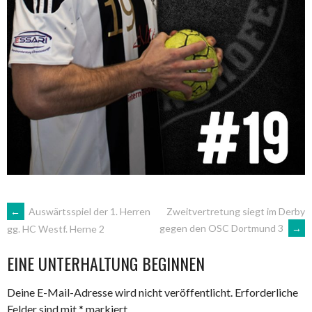
ARTIKEL-
←
Auswärtsspiel der 1. Herren
Zweitvertretung siegt im Derby
gegen den OSC Dortmund 3
→
gg. HC Westf. Herne 2
NAVIGATION
EINE UNTERHALTUNG BEGINNEN
Deine E-Mail-Adresse wird nicht veröffentlicht.
Erforderliche
Felder sind mit
*
markiert