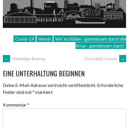
Covid-19
Verein
Wir im Süden - gemeinsam durch die
Krise - gemeinsam stark!
ARTIKEL-
←
Vorheriger Beitrag
Fit trotz(t) Corona
→
EINE UNTERHALTUNG BEGINNEN
NAVIGATION
Deine E-Mail-Adresse wird nicht veröffentlicht.
Erforderliche
Felder sind mit
*
markiert
Kommentar
*