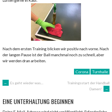
Lüften gerne in Kauf.
Nach dem ersten Training blicken wir positiv nach vorne. Nach
der langen Pause ist der Ball manchmal noch zu schnell, aber
wir werden dran arbeiten.
Corona
Turnhalle
ARTIKEL-
←
Es geht wieder was…
Trainingsstart der Handball
Damen!
→
NAVIGATION
EINE UNTERHALTUNG BEGINNEN
Deine E-Mail-Adresse wird nicht veröffentlicht.
Erforderliche