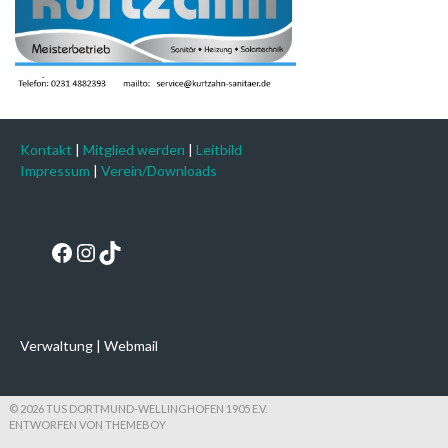
Kontakt
|
Mitglied werden
|
Leitbild
Impressum
|
Verein/Downloads
Facebook
Instagram
TikTok
Verwaltung
|
Webmail
© 2026 TUS DORTMUND-WELLINGHOFEN 1905 E.V.
ENTWORFEN VON THEMEBOY