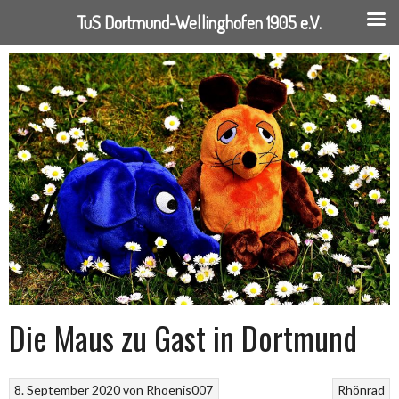
TuS Dortmund-Wellinghofen 1905 e.V.
Springe
zum
Inhalt
Die Maus zu Gast in Dortmund
8. September 2020
von
Rhoenis007
Rhönrad