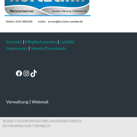
Kontakt
|
Mitglied werden
|
Leitbild
Impressum
|
Verein/Downloads
Facebook
Instagram
TikTok
Verwaltung
|
Webmail
© 2026 TUS DORTMUND-WELLINGHOFEN 1905 E.V.
ENTWORFEN VON THEMEBOY