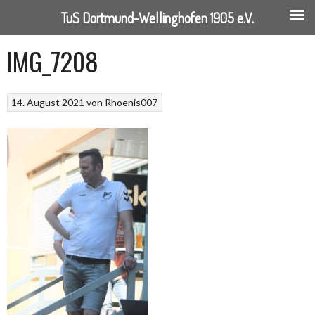
TuS Dortmund-Wellinghofen 1905 e.V.
Springe
IMG_7208
zum
Inhalt
14. August 2021
von
Rhoenis007