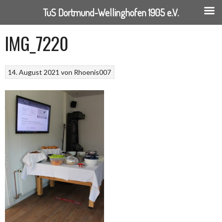
TuS Dortmund-Wellinghofen 1905 e.V.
Springe
IMG_7220
zum
Inhalt
14. August 2021
von
Rhoenis007