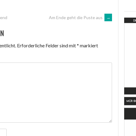
gend
Am Ende geht die Puste aus
→
EN
ntlicht.
Erforderliche Felder sind mit
*
markiert