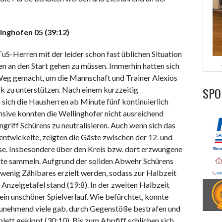
nghofen 05 (39:12)
S-Herren mit der leider schon fast üblichen Situation
en an den Start gehen zu müssen. Immerhin hatten sich
 Weg gemacht, um die Mannschaft und Trainer Alexios
SPO
k zu unterstützen. Nach einem kurzzeitig
 sich die Hausherren ab Minute fünf kontinuierlich
nsive konnten die Wellinghofer nicht ausreichend
riff Schürens zu neutralisieren. Auch wenn sich das
entwickelte, zeigten die Gäste zwischen der 12. und
ase. Insbesondere über den Kreis bzw. dort erzwungene
te sammeln. Aufgrund der soliden Abwehr Schürens
 wenig Zählbares erzielt werden, sodass zur Halbzeit
 Anzeigetafel stand (19:8). In der zweiten Halbzeit
 ein unschöner Spielverlauf. Wie befürchtet, konnte
 zunehmend viele gab, durch Gegenstöße bestrafen und
lett gekippt (30:10). Bis zum Abpfiff schlichen sich