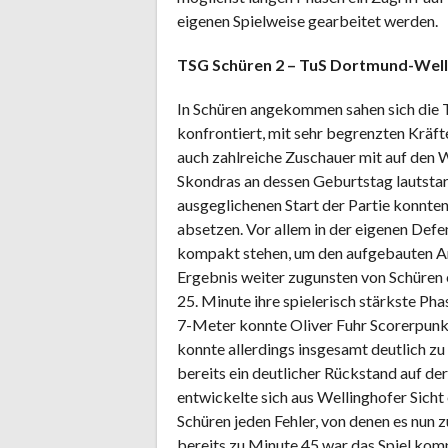
eigenen Spielweise gearbeitet werden.
TSG Schüren 2 – TuS Dortmund-Welli
In Schüren angekommen sahen sich die Tu
konfrontiert, mit sehr begrenzten Kräft
auch zahlreiche Zuschauer mit auf den
Skondras an dessen Geburtstag lautstar
ausgeglichenen Start der Partie konnten
absetzen. Vor allem in der eigenen Defe
kompakt stehen, um den aufgebauten Ang
Ergebnis weiter zugunsten von Schüren 
25. Minute ihre spielerisch stärkste Ph
7-Meter konnte Oliver Fuhr Scorerpunk
konnte allerdings insgesamt deutlich zu
bereits ein deutlicher Rückstand auf der
entwickelte sich aus Wellinghofer Sicht
Schüren jeden Fehler, von denen es nun
bereits zu Minute 45 war das Spiel komp