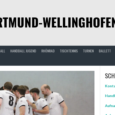
TMUND-WELLINGHOFEN 
ALL
HANDBALL JUGEND
RHÖNRAD
TISCHTENNIS
TURNEN
BALLETT
SCH
Konta
Handb
Aufna