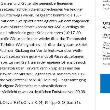
 Ganzer und Krüger die gegenüberliegenden
e setzen, nachdem die entsprechenden Verteidiger
oß unterwegs waren. Insgesamt konnten die TuS-
 mit dem Zweitplatzierten agieren. Ab dem folgenden
 zwei Minuten Strafe konnte der ASC allerdings die
zur Halbzeit ein gutes Stück absetzen (10:17, 30.
en die Gäste nun immer wieder über das Tempospiel
 Torhüter Wellinghofens sich über das gesamte Spiel,
 Auch der Rückzug der Vorderleute war über weite
svoll, sodass eine gute Handvoll Pässe abgefangen
aber zu viel Kraft, um in der eigenen Offensive noch
Gegenstoß über Torwart Yannik Sapienza und den
 zwar Sinnbild des Gegenhaltens, mit dem die TuS-
nd verkürzten (16:26, 43. Minute) – insgesamt ging
ch eigene Zeitstrafen mit abschließender
am vielleicht etwas zu deutlichen Endstand von 20:38.
Oliver F. (6), Oliver K. (4), Philipp G. (3),Sam (1),