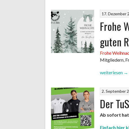
17. Dezember 
Frohe W
guten R
Frohe Weihna
Mitgliedern, F
„Frohe
weiterlesen
→
Weihnachten
und
2. September 
einen
Der TuS
guten
Rutsch“
Ab sofort hat
Einfach hier 