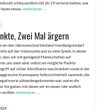
albzeit schlussendlich mit 26:19 verloren hatten, war
„Trotz
t heute etwas.
weiterlesen
→
schwachem
Start:
5
Saisonpunkte
nkte, Zwei Mal ärgern
3
und
4
e um den Jahreswechsel bestand Handlungsbedarf.
gegen
kte auf der Habenseite und zu viele Spiele, in denen
TSG
e, dass wir mit genügend Mannschaften auf
Schüren
en, uns dann aber selbst um mögliche Punkte
2“
ngriff auf sicher Abrufbares beschränken sowie in der
aggressive Konsequenz Selbstsicherheit sammeln, die
Negativserie abhandengekommen war, waren die
en Vorgaben, mit denen wir im neuen Jahr endlich
„Zwei
n wollten.
weiterlesen
→
Punkte,
Zwei
2024
Mal