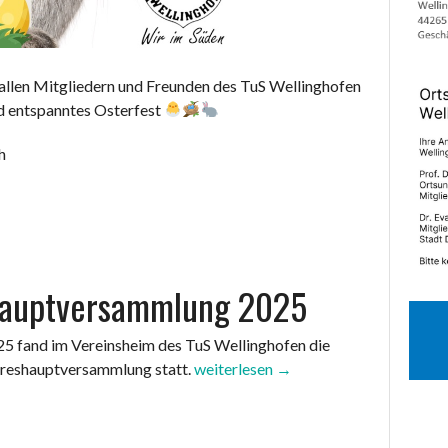
allen Mitgliedern und Freunden des TuS Wellinghofen
d entspanntes Osterfest
h
hauptversammlung 2025
25 fand im Vereinsheim des TuS Wellinghofen die
„Jahreshauptversammlung
hreshauptversammlung statt.
weiterlesen
→
2025“