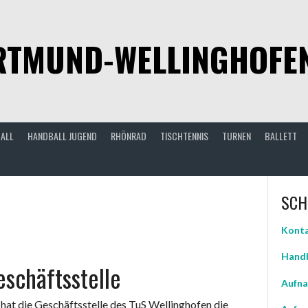
TMUND-WELLINGHOFEN 
ALL
HANDBALL JUGEND
RHÖNRAD
TISCHTENNIS
TURNEN
BALLETT
SCH
Konta
Handb
schäftsstelle
Aufna
at die Geschäftsstelle des TuS Wellinghofen die