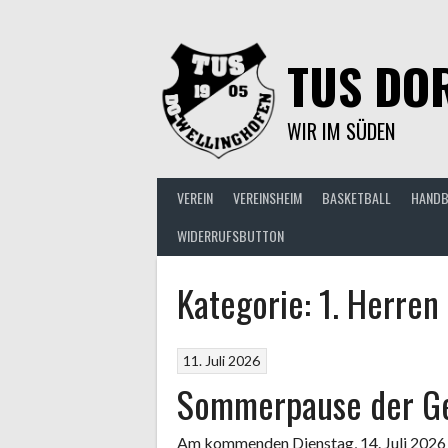
Springe
zum
Inhalt
TUS DOR
WIR IM SÜDEN
VEREIN
VEREINSHEIM
BASKETBALL
HANDB
WIDERRUFSBUTTON
Kategorie:
1. Herren
11. Juli 2026
Sommerpause der Ge
Am kommenden Dienstag, 14. Juli 2026 h