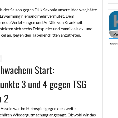
s der Saison gegen DJK Saxonia unsere Idee war, hätte
r Erwärmung niemand mehr vermutet. Dem
 neue Verletzungen und Anfälle von Krankheit
ickten sich sechs Feldspieler und Yannik als ex- und
„Mindestbesetzung
kel an, gegen den Tabellendritten anzutreten.
der
Herren
aufopferungsvoll
5
gegen
chwachem Start:
Dritten
Saxonia“
unkte 3 und 4 gegen TSG
n 2
 Asseln war im Heimspiel gegen die zweite
chüren Wiedergutmachung angesagt. Obwohl wir das