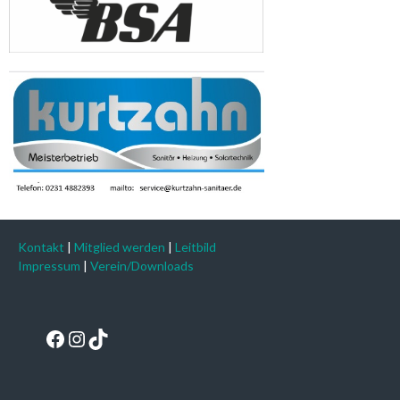
Kontakt
|
Mitglied werden
|
Leitbild
Impressum
|
Verein/Downloads
Facebook
Instagram
TikTok