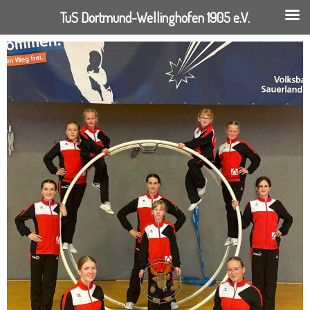
TuS Dortmund-Wellinghofen 1905 e.V.
Springe
zum
Inhalt