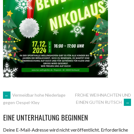
ARTIKEL-
←
Vermeidbar hohe Niederlage
FROHE WEIHNACHTEN UND
EINEN GUTEN RUTSCH
→
gegen Oespel-Kley
NAVIGATION
EINE UNTERHALTUNG BEGINNEN
Deine E-Mail-Adresse wird nicht veröffentlicht.
Erforderliche