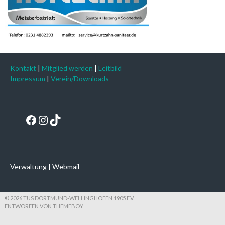
Kontakt
|
Mitglied werden
|
Leitbild
Impressum
|
Verein/Downloads
Facebook
Instagram
TikTok
Verwaltung
|
Webmail
© 2026 TUS DORTMUND-WELLINGHOFEN 1905 E.V.
ENTWORFEN VON THEMEBOY