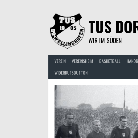
Springe
zum
Inhalt
TUS DOR
WIR IM SÜDEN
VEREIN
VEREINSHEIM
BASKETBALL
HANDB
WIDERRUFSBUTTON