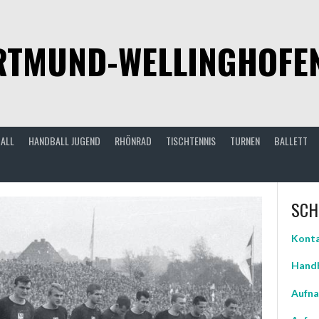
TMUND-WELLINGHOFEN 
ALL
HANDBALL JUGEND
RHÖNRAD
TISCHTENNIS
TURNEN
BALLETT
SCH
Konta
Handb
Aufna