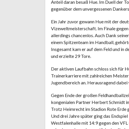
Anteil daran besaß Hue. Im Duell der To
gegenüber dem unvergessenen Dankerse
Ein Jahr zuvor gewann Hue mit der deut
Vizeweltmeisterschaft. Im Finale geg
allerdings chancenlos. Auch Dank seiner
einem Spitzenteam im Handball, gehört
Insgesamt kam er auf dem Feld und in d
und erzielte 29 Tore.
Der aktiven Laufbahn schloss sich für 
Trainerkarriere mit zahlreichen Meiste
Jugendbereich an. Herausragend dabei w
Gegen Ende der großen Feldhandballzei
kongenialen Partner Herbert Schmidt 
Trotz Heimrecht im Stadion Rote Erde g
Und drei Jahre später ging das Endspie
Westfalenhalle mit 14:9 gegen den VF