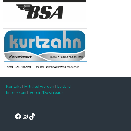
Kontakt
|
Mitglied werden
|
Leitbild
Impressum
|
Verein/Downloads
Facebook
Instagram
TikTok