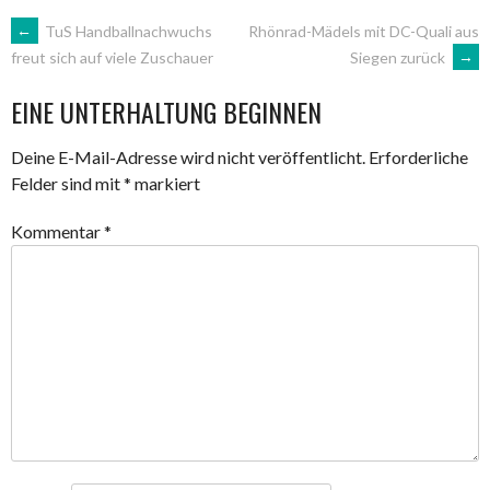
ARTIKEL-
←
TuS Handballnachwuchs
Rhönrad-Mädels mit DC-Quali aus
Siegen zurück
→
freut sich auf viele Zuschauer
NAVIGATION
EINE UNTERHALTUNG BEGINNEN
Deine E-Mail-Adresse wird nicht veröffentlicht.
Erforderliche
Felder sind mit
*
markiert
Kommentar
*