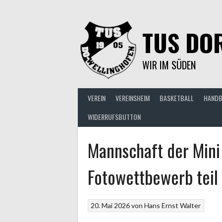
Springe
zum
Inhalt
TUS DOR
WIR IM SÜDEN
VEREIN
VEREINSHEIM
BASKETBALL
HANDB
WIDERRUFSBUTTON
Mannschaft der Min
Fotowettbewerb teil
20. Mai 2026
von
Hans Ernst Walter