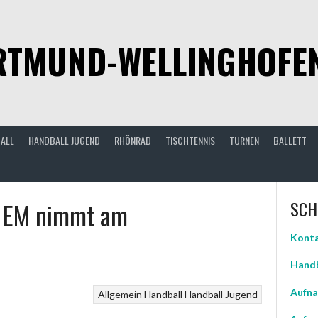
TMUND-WELLINGHOFEN 
ALL
HANDBALL JUGEND
RHÖNRAD
TISCHTENNIS
TURNEN
BALLETT
i EM nimmt am
SCH
Konta
Handb
Aufna
Allgemein
Handball
Handball Jugend