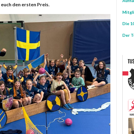
Aufna
 euch den ersten Preis.
Mitgl
Die 10
Der T