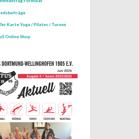
hmeantrag Formular
iedsbeiträge
’er Karte Yoga / Pilates / Turnen
uS Online Shop