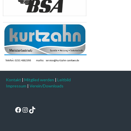
Kontakt
|
Mitglied werden
|
Leitbild
Impressum
|
Verein/Downloads
Facebook
Instagram
TikTok