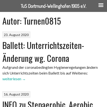
TuS Dortmund-Wellinghofen 1905 e.V.
Springe
Autor:
Turnen0815
zum
Inhalt
23. August 2020
Ballett: Unterrichtszeiten-
Änderung wg. Corona
Aufgrund der coronabedingten Hygieneregelungen ändern
„Ballett:
sich Unterrichtszeiten beim Ballett bis auf Weiteres:
Unterrichts
weiterlesen
→
Änderung
wg.
16. August 2020
Corona“
INFO zu Stepaerobic, Aerobic