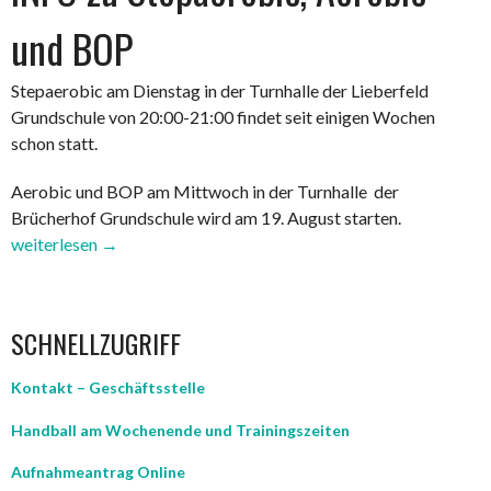
und BOP
Stepaerobic am Dienstag in der Turnhalle der Lieberfeld
Grundschule von 20:00-21:00 findet seit einigen Wochen
schon statt.
Aerobic und BOP am Mittwoch in der Turnhalle der
„INFO
Brücherhof Grundschule wird am 19. August starten.
zu
weiterlesen
→
Stepaerobic
Aerobic
und
SCHNELLZUGRIFF
BOP“
Kontakt – Geschäftsstelle
Handball am Wochenende und Trainingszeiten
Aufnahmeantrag Online