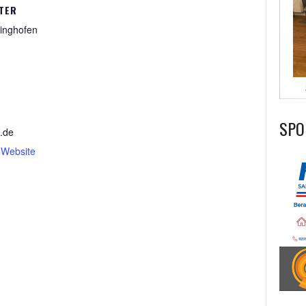
TER
inghofen
1
SPO
n.de
-Website