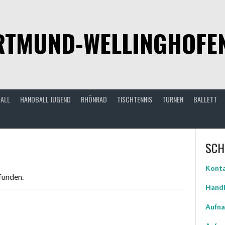
TMUND-WELLINGHOFEN 
ALL
HANDBALL JUGEND
RHÖNRAD
TISCHTENNIS
TURNEN
BALLETT
SCH
Konta
funden.
Handb
Aufna