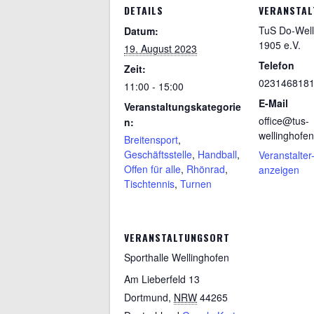
DETAILS
VERANSTAL
TuS Do-Well
Datum:
1905 e.V.
19. August 2023
Telefon
Zeit:
023146818
11:00 - 15:00
E-Mail
Veranstaltungskategorie
office@tus-
n:
wellinghofe
Breitensport
,
Geschäftsstelle
,
Handball
,
Veranstalter
Offen für alle
,
Rhönrad
,
anzeigen
Tischtennis
,
Turnen
VERANSTALTUNGSORT
Sporthalle Wellinghofen
Am Lieberfeld 13
Dortmund
,
NRW
44265