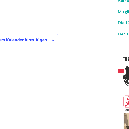
Aufna
Mitgl
Die 10
Der T
um Kalender hinzufügen