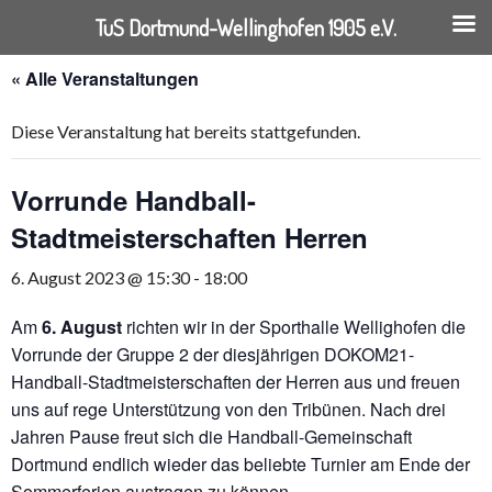
TuS Dortmund-Wellinghofen 1905 e.V.
Springe
« Alle Veranstaltungen
zum
Inhalt
Diese Veranstaltung hat bereits stattgefunden.
Vorrunde Handball-
Stadtmeisterschaften Herren
6. August 2023 @ 15:30
-
18:00
Am
6. August
richten wir in der Sporthalle Wellighofen die
Vorrunde der Gruppe 2 der diesjährigen DOKOM21-
Handball-Stadtmeisterschaften der Herren aus und freuen
uns auf rege Unterstützung von den Tribünen. Nach drei
Jahren Pause freut sich die Handball-Gemeinschaft
Dortmund endlich wieder das beliebte Turnier am Ende der
Sommerferien austragen zu können.