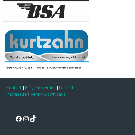
Kontakt
|
Mitglied werden
|
Leitbild
Impressum
|
Verein/Downloads
Facebook
Instagram
TikTok