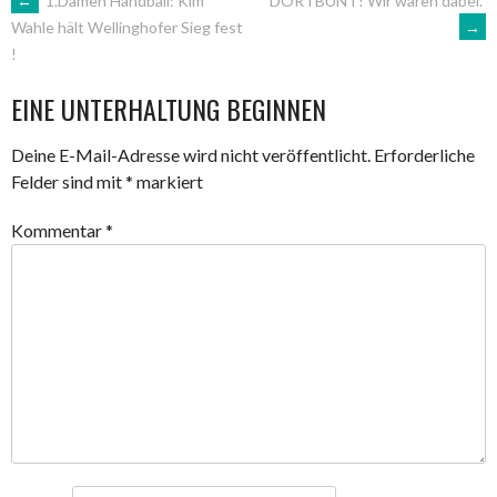
ARTIKEL-
←
1.Damen Handball: Kim
DORTBUNT! Wir waren dabei.
→
Wahle hält Wellinghofer Sieg fest
!
NAVIGATION
EINE UNTERHALTUNG BEGINNEN
Deine E-Mail-Adresse wird nicht veröffentlicht.
Erforderliche
Felder sind mit
*
markiert
Kommentar
*