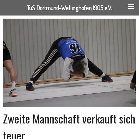
TuS Dortmund-Wellinghofen 1905 e.V.
Springe
zum
Inhalt
Zweite Mannschaft verkauft sich
teuer