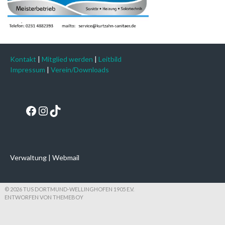
Kontakt
|
Mitglied werden
|
Leitbild
Impressum
|
Verein/Downloads
Facebook
Instagram
TikTok
Verwaltung
|
Webmail
© 2026 TUS DORTMUND-WELLINGHOFEN 1905 E.V.
ENTWORFEN VON THEMEBOY