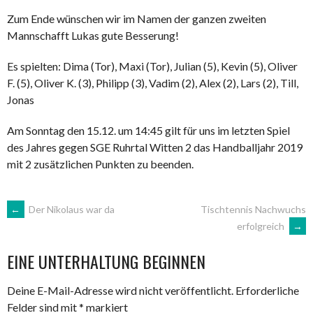
Zum Ende wünschen wir im Namen der ganzen zweiten
Mannschafft Lukas gute Besserung!
Es spielten: Dima (Tor), Maxi (Tor), Julian (5), Kevin (5), Oliver
F. (5), Oliver K. (3), Philipp (3), Vadim (2), Alex (2), Lars (2), Till,
Jonas
Am Sonntag den 15.12. um 14:45 gilt für uns im letzten Spiel
des Jahres gegen SGE Ruhrtal Witten 2 das Handballjahr 2019
mit 2 zusätzlichen Punkten zu beenden.
ARTIKEL-
←
Der Nikolaus war da
Tischtennis Nachwuchs
erfolgreich
→
NAVIGATION
EINE UNTERHALTUNG BEGINNEN
Deine E-Mail-Adresse wird nicht veröffentlicht.
Erforderliche
Felder sind mit
*
markiert